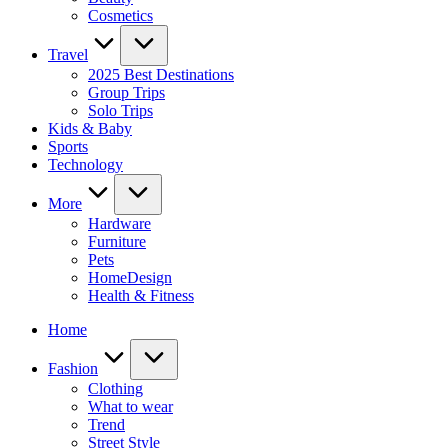
Cosmetics
Travel
2025 Best Destinations
Group Trips
Solo Trips
Kids & Baby
Sports
Technology
More
Hardware
Furniture
Pets
HomeDesign
Health & Fitness
Home
Fashion
Clothing
What to wear
Trend
Street Style