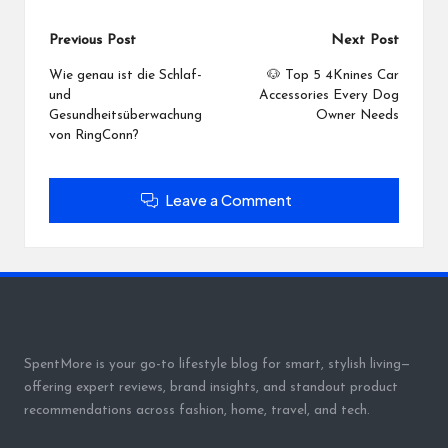
Post
Previous Post
Next Post
navigation
Wie genau ist die Schlaf-
🐶 Top 5 4Knines Car
und
Accessories Every Dog
Gesundheitsüberwachung
Owner Needs
von RingConn?
Leave a Comment
SpentMore is your go-to lifestyle blog for smart, stylish living—
offering expert reviews, brand insights, and standout product
recommendations across fashion, home, travel, and tech.