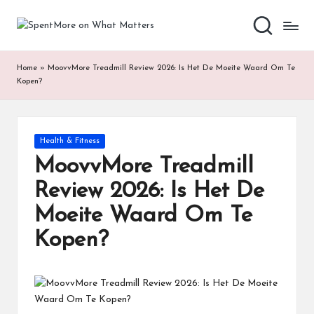
S
Add
Skip
value
to
p
to
content
Home
»
MoovvMore Treadmill Review 2026: Is Het De Moeite Waard Om Te
the
e
Kopen?
every
nt
online
Spent
M
Posted
Health & Fitness
or
in
MoovvMore Treadmill
e
Review 2026: Is Het De
o
Moeite Waard Om Te
n
Kopen?
W
h
at