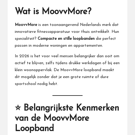
M
Wat is
MoovvMore
?
at
te
MoovvMore
is een toonaangevend Nederlands merk dat
innovatieve fitnessapparatuur voor thuis ontwikkelt. Hun
rs
specialiteit?
Compacte en stille loopbanden
die perfect
passen in moderne woningen en appartementen.
In 2026 is het voor veel mensen belangrijker dan ooit om
actief te blijven, zelfs tijdens drukke werkdagen of bij een
klein woonoppervlak. De
MoovvMore
loopband maakt
dit mogelijk zonder dat je een grote ruimte of dure
sportschool nodig hebt.
⭐ Belangrijkste Kenmerken
van de
MoovvMore
Loopband