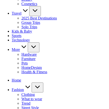
Cosmetics
Travel
2025 Best Destinations
Group Trips
Solo Trips
Kids & Baby
Sports
Technology
More
Hardware
Furniture
Pets
HomeDesign
Health & Fitness
Home
Fashion
Clothing
What to wear
Trend
Street Style