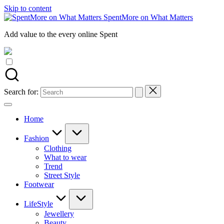
Skip to content
SpentMore on What Matters
Add value to the every online Spent
Search for:
Home
Fashion
Clothing
What to wear
Trend
Street Style
Footwear
LifeStyle
Jewellery
Beauty